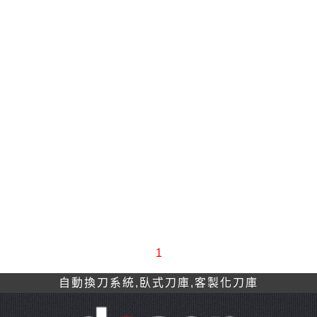
1
自動換刀系統,臥式刀庫,客製化刀庫