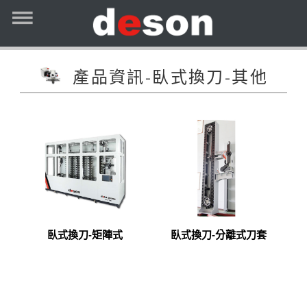
產品資訊-臥式換刀-其他
臥式換刀-矩陣式
臥式換刀-分離式刀套